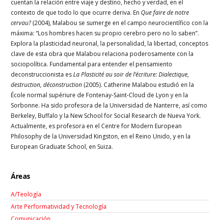
cuentan la relación entre viaje y destino, hecho y verdad, en el
contexto de que todo lo que ocurre deriva. En
Que faire de notre
cervau?
(2004), Malabou se sumerge en el campo neurocientífico con la
máxima: “Los hombres hacen su propio cerebro pero no lo saben”.
Explora la plasticidad neuronal, la personalidad, la libertad, conceptos
clave de esta obra que Malabou relaciona poderosamente con la
sociopolítica. Fundamental para entender el pensamiento
deconstruccionista es
La Plasticité au soir de l’écriture: Dialectique,
destruction, déconstruction
(2005). Catherine Malabou estudió en la
École normal supériure de Fontenay-Saint-Cloud de Lyon y en la
Sorbonne. Ha sido profesora de la Universidad de Nanterre, así como
Berkeley, Buffalo y la New School for Social Research de Nueva York.
Actualmente, es profesora en el Centre for Modern European
Philosophy de la Universidad Kingston, en el Reino Unido, y en la
European Graduate School, en Suiza.
Áreas
A/Teología
Arte Performatividad y Tecnología
Comunicación