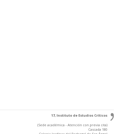
17, Instituto de Estudios Críticos
(Sede académica - Atención con previa cita)
Cascada 180
Colonia Jardínes del Pedregal de San Ángel