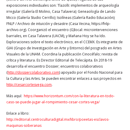
exposiciones individuales son: Tlazolli: implementos de arqueología
irregular (Galería El Molino, Casa Talavera); Geneaología de Lando
Micco (Galería Studio Cerrillo); Isolíneas (Galería Radio Educación);
FNLP / Archivo de intuición y desastre (Casa Vecina, https://fnlp-
archivo.org). Coorganizó el encuentro (G)local: microintervenciones
barriales, en Casa Talavera (UACM), y Mañana Hoy se ha Ido.
Exploraciones sobre el texto electrónico, en el CCEMX. Es integrante de
GIAI (Grupo de Investigación en Arte y Entorno) del posgrado en Artes
Visuales de la UNAM. Coordina la publicación Cinocéfalo; revista de
crítica y literatura. Es Director Editorial de Telecápita. En 2018-19
desarrolla el encuentro Dossier; encuentros colaborativos
(
http://dossiercolaborativo.com
) apoyado por el Fondo Nacional para
la Cultura y las Artes. Se pueden encontrar enlaces a sus proyectos en
http://cesarcortesvega.com
.
Más aquí:
https://www.horizontum.com/
con-la-literatura-en-todo-
caso-se-puede-jugar-al-
rompimiento-cesar-cortes-vega/
Enlace a libro:
http://editorial.
centroculturadigital.mx/libro/
poeetas-esclavos-
maquinas-
soberanas