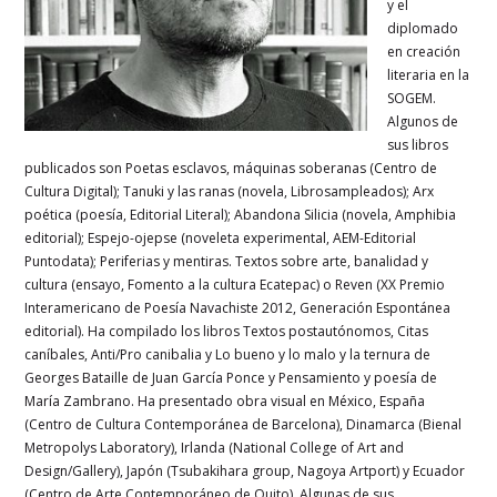
y el
diplomado
en creación
literaria en la
SOGEM.
Algunos de
sus libros
publicados son Poetas esclavos, máquinas soberanas (Centro de
Cultura Digital); Tanuki y las ranas (novela, Librosampleados); Arx
poética (poesía, Editorial Literal); Abandona Silicia (novela, Amphibia
editorial); Espejo-ojepse (noveleta experimental, AEM-Editorial
Puntodata); Periferias y mentiras. Textos sobre arte, banalidad y
cultura (ensayo, Fomento a la cultura Ecatepac) o Reven (XX Premio
Interamericano de Poesía Navachiste 2012, Generación Espontánea
editorial). Ha compilado los libros Textos postautónomos, Citas
caníbales, Anti/Pro canibalia y Lo bueno y lo malo y la ternura de
Georges Bataille de Juan García Ponce y Pensamiento y poesía de
María Zambrano. Ha presentado obra visual en México, España
(Centro de Cultura Contemporánea de Barcelona), Dinamarca (Bienal
Metropolys Laboratory), Irlanda (National College of Art and
Design/Gallery), Japón (Tsubakihara group, Nagoya Artport) y Ecuador
(Centro de Arte Contemporáneo de Quito). Algunas de sus