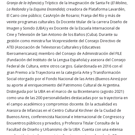
Granja de la Infancia
) y Tríptico de la Imaginación de Santa Fe (
El Molino
,
La Redonda
y la
Esquina Encendida
); creadora de Plataforma Lavardén,
El Cairo cine público; CasArijón de Rosario; Franja del Río y más de
veinte programas culturales. Ex Docente titular de la carrera Diseño de
Imagen y Sonido (UBA) y ex Docente de la Escuela Internacional de
Cine y Televisión de San Antonio de los Baños (Cuba). Durante su
gestión como ministra fue Vicepresidente del Consejo Directivo de
ATEI (Asociación de Televisoras Culturales y Educativas
Iberoamericanas); miembro del Consejo de Administración del FILE
(Fundación del Instituto de la Lengua Española) y asesora del Consejo
Federal de Cultura, entre otros cargos. Galardonada en 2016 con el
gran Premio a la Trayectoria en la categoría Arte y Transformación
Social otorgado por el Fondo Nacional de las Artes (Buenos Aires) por
su aporte al enriquecimiento del Patrimonio Cultural de Argentina.
Distinguida por la UBA en el marco de su Bicentenario (agosto 2021)
como una de las 200 personalidades destacadas por su trayectoria en
el campo académico y compromiso docente. En la actualidad es
Asesora de Infancias en el Centro Cultural Kirchner de la Ciudad de
Buenos Aires, conferencista Nacional e Internacional de Congresos y
Encuentros públicos y privados, y Profesora Titular Consulta de la
Facultad de Diseño y Urbanismo de la UBA. Cuenta con una extensa