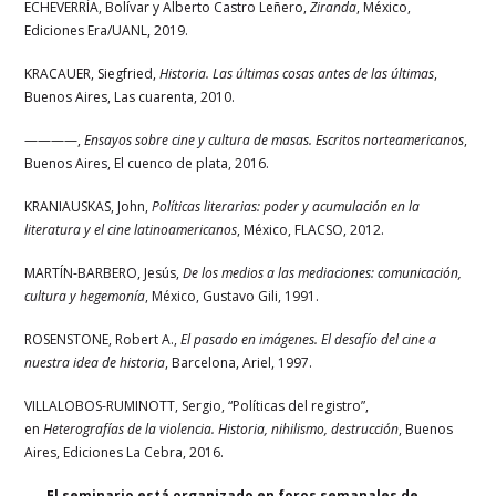
ECHEVERRÍA, Bolívar y Alberto Castro Leñero,
Ziranda
, México,
Ediciones Era/UANL, 2019.
KRACAUER, Siegfried,
Historia. Las últimas cosas antes de las últimas
,
Buenos Aires, Las cuarenta, 2010.
————,
Ensayos sobre cine y cultura de masas. Escritos norteamericanos
,
Buenos Aires, El cuenco de plata, 2016.
KRANIAUSKAS, John,
Políticas literarias: poder y acumulación en la
literatura y el cine latinoamericanos
, México, FLACSO, 2012.
MARTÍN-BARBERO, Jesús,
De los medios a las mediaciones: comunicación,
cultura y hegemonía
, México, Gustavo Gili, 1991.
ROSENSTONE, Robert A.,
El pasado en imágenes. El desafío del cine a
nuestra idea de historia
, Barcelona, Ariel, 1997.
VILLALOBOS-RUMINOTT, Sergio, “Políticas del registro”,
en
Heterografías de la violencia.
Historia, nihilismo, destrucción
, Buenos
Aires, Ediciones La Cebra, 2016.
El seminario está organizado en foros semanales de