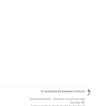
17, Instituto de Estudios Críticos
(Sede académica - Atención con previa cita)
Cascada 180
Colonia Jardínes del Pedregal de San Ángel