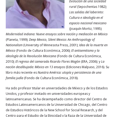
Evolución de una sociedad
rural
(Sepochentas 1982);
Las salidas del laberinto:
Cultura e ideología en el
espacio nacional mexicano
(Joaquín Mortiz, 1995);
Modernidad indiana: Nueve ensayos sobre nación y mediación en México
(Planeta, 1999);
Deep Mexico, Silent Mexico: An Anthropology of
Nationalism
(University of Minnesota Press, 2001);
Idea de la muerte en
México
(Fondo de Cultura Económica, 2006);
El antisemitismo y la
ideología de la Revolución Mexicana
(Fondo de Cultura Económica,
2010);
El regreso del camarada Ricardo Flores Magón
(ERA, 2006); y
La
nación desdibujada: México en 13 ensayos
(Ediciones Malpaso, 2016). Su
libro más reciente es
Nuestra América: utopía y persistencia de una
familia judía
(Fondo de Cultura Económica, 2018).
Ha sido profesor titular en universidades de México y de los Estados
Unidos, y profesor invitado en universidades europeas y
latinoamericanas. Se ha desempeñado como director del Centro de
Estudios Latinoamericanos de la Universidad de Chicago, del Centro
de Estudios Históricos de la New School for Social Research, y del
Centro para el Estudio de la Etnicidad y la Raza de la Universidad de