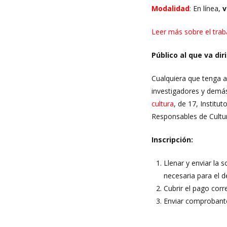
Modalidad
:
E
n línea,
v
Leer más sobre el trab
Público al que va dir
Cualquiera que tenga a 
investigadores y demás
cultura
, de 17, Institu
Responsables de Cultu
Inscripción:
Llenar y enviar la s
necesaria para el d
Cubrir el pago corr
Enviar comprobante