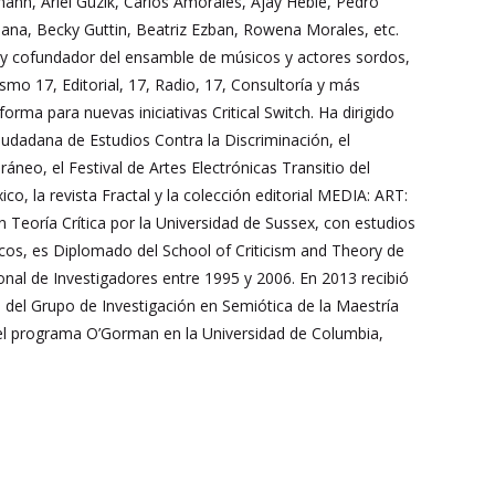
nn, Ariel Guzik, Carlos Amorales, Ajay Heble, Pedro
ana, Becky Guttin, Beatriz Ezban, Rowena Morales, etc.
s y cofundador del ensamble de músicos y actores sordos,
smo 17, Editorial, 17, Radio, 17, Consultoría y más
rma para nuevas iniciativas Critical Switch. Ha dirigido
iudadana de Estudios Contra la Discriminación, el
eo, el Festival de Artes Electrónicas Transitio del
, la revista Fractal y la colección editorial MEDIA: ART:
Teoría Crítica por la Universidad de Sussex, con estudios
ticos, es Diplomado del School of Criticism and Theory de
nal de Investigadores entre 1995 y 2006. En 2013 recibió
e del Grupo de Investigación en Semiótica de la Maestría
del programa O’Gorman en la Universidad de Columbia,