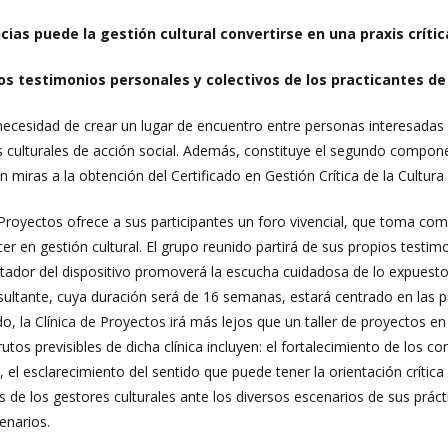
cias puede la gestión cultural convertirse en una praxis críti
 los testimonios personales y colectivos de los practicantes de
 necesidad de crear un lugar de encuentro entre personas interesadas 
s culturales de acción social. Además, constituye el segundo comp
on miras a la obtención del Certificado en Gestión Crítica de la Cultura (
Proyectos ofrece a sus participantes un foro vivencial, que toma como
r en gestión cultural. El grupo reunido partirá de sus propios testim
litador del dispositivo promoverá la escucha cuidadosa de lo expuesto
resultante, cuya duración será de 16 semanas, estará centrado en las p
, la Clínica de Proyectos irá más lejos que un taller de proyectos e
s frutos previsibles de dicha clínica incluyen: el fortalecimiento de los
s, el esclarecimiento del sentido que puede tener la orientación crític
 de los gestores culturales ante los diversos escenarios de sus práct
enarios.