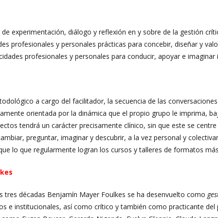
de experimentación, diálogo y reflexión en y sobre de la gestión crític
des profesionales y personales prácticas para concebir, diseñar y valor
cidades profesionales y personales para conducir, apoyar e imaginar ini
dológico a cargo del facilitador, la secuencia de las conversaciones
amente orientada por la dinámica que el propio grupo le imprima, bajo
ectos tendrá un carácter precisamente clínico, sin que este se centre 
rcambiar, preguntar, imaginar y descubrir, a la vez personal y colecti
que lo que regularmente logran los cursos y talleres de formatos más
lkes
imas tres décadas Benjamín Mayer Foulkes se ha desenvuelto como
ge
ivos e institucionales, así como crítico y también como practicante de