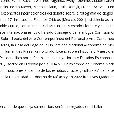
s como Evgen Bavcar, Gerardo Nigenda, Evelyn Glennie, Claude Lanzma
nelin, Pedro Meyer, Mario Bellatin, Edith Derdyk, Franco Aceves Hum
exponentes internacionales del debate sobre la fotografía de ciego
de 17, Instituto de Estudios Críticos (México, 2001) estableció asimi
le Crítico, con su red social Mutual, su Mercado Flotante y su platafo
ios internacionales. Es o ha sido Consejero de la antigua Comisión C
 Sobre Teoría del Arte Contemporáneo del Patronato Arte Contemporán
 Artes, la Casa del Lago de la Universidad Nacional Autónoma de México
Humanities Press, Reino Unido. Licenciado en Historia y Maestro en 
Psicoanalítica por el Centro de Investigaciones y Estudios Psicoanalí
ell y Doctor en Filosofía por la UNAM. Fue miembro del Sistema Nacio
ontribuciones al campo de los estudios críticos y culturales” de part
a de la Universidad Autónoma de México y en 2022 fue Investigador 
en caso de que surja su mención, serán entregados en el taller.