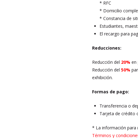
* RFC
* Domicilio compl
* Constancia de sit
Estudiantes, maestr
El recargo para p
Reducciones:
Reducción del
20%
en 
Reducción del
50%
par
exhibición.
Formas de pago:
Transferencia o de
Tarjeta de crédito 
* La información para r
Términos y condicione