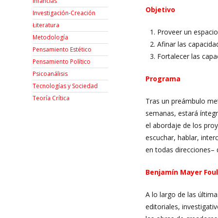
Infancias
Objetivo
Investigación-Creación
Łiteratura
Proveer un espacio 
Metodología
Afinar las capacida
Pensamiento Estético
Fortalecer las capa
Pensamiento Político
Psicoanálisis
Programa
Tecnologías y Sociedad
Teoría Crítica
Tras un preámbulo meto
semanas, estará íntegr
el abordaje de los proy
escuchar, hablar, inte
en todas direcciones– 
Benjamín Mayer Fou
A lo largo de las últ
editoriales, investigat