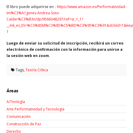
El libro puede adquirirse en: :
https://www.amazon.es/Performatividad-
Im%C3%A1genes-Andrea-Soto-
Calder%C3%B3n/dp/9566048297/ref=sr_1_1?
__mk_es_ES=%C3%85M%C3%85%C5%BD%C3%95%C3%91&dchild=1&keyword
1
Luego de enviar su solicitud de inscripción, recibirá un correo
electrónico de confirmación con la información para unirse a
la sesión web en zoom.
Tags,
Teoría Crítica
Áreas
A/Teología
Arte Performatividad y Tecnología
Comunicación
Construcción de Paz
Derecho