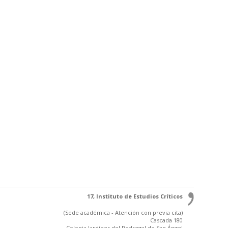
17, Instituto de Estudios Críticos
(Sede académica - Atención con previa cita)
Cascada 180
Colonia Jardínes del Pedregal de San Ángel