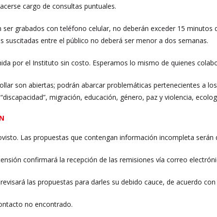
hacerse cargo de consultas puntuales.
 ser grabados con teléfono celular, no deberán exceder 15 minutos de
s suscitadas entre el público no deberá ser menor a dos semanas.
nida por el Instituto sin costo. Esperamos lo mismo de quienes colab
ollar son abiertas; podrán abarcar problemáticas pertenecientes a los
, “discapacidad”, migración, educación, género, paz y violencia, ecolo
ÓN
rovisto. Las propuestas que contengan información incompleta serán 
ensión confirmará la recepción de las remisiones vía correo electrón
 revisará las propuestas para darles su debido cauce, de acuerdo co
ontacto no encontrado.