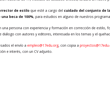
rrector de estilo
que esté a cargo del
cuidado del conjunto de la
e una beca de 100%
, para estudios en alguno de nuestros progra
una persona con experiencia y formación en corrección de estilo, for
de diálogo con autores y editores, interesada en los temas y el quehace
resados el envío a
empleo@17edu.org
, con copia a
proyectos@17edu.
ción e interés, con un CV adjunto.