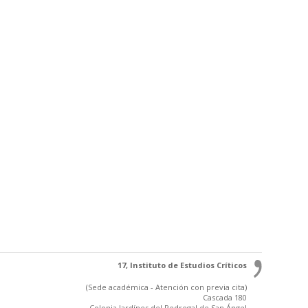
17, Instituto de Estudios Críticos
(Sede académica - Atención con previa cita)
Cascada 180
Colonia Jardínes del Pedregal de San Ángel