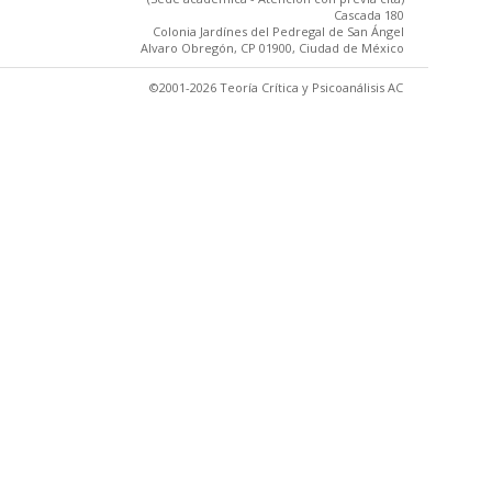
Cascada 180
Colonia Jardínes del Pedregal de San Ángel
Alvaro Obregón, CP 01900, Ciudad de México
©2001-2026 Teoría Crítica y Psicoanálisis AC