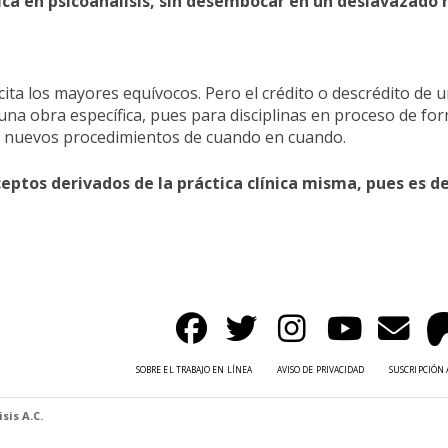
nica en psicoanálisis, sin desembocar en un deslavazad
ita los mayores equívocos. Pero el crédito o descrédito de u
 una obra específica, pues para disciplinas en proceso de f
ar nuevos procedimientos de cuando en cuando.
ceptos derivados de la práctica clínica misma, pues es d
SOBRE EL TRABAJO EN LÍNEA
AVISO DE PRIVACIDAD
SUSCRIPCIÓN 
sis A.C.