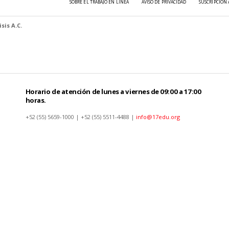
SOBRE EL TRABAJO EN LÍNEA
AVISO DE PRIVACIDAD
SUSCRIPCIÓN 
sis A.C.
Horario de atención de lunes a viernes de 09:00 a 17:00
horas.
+52 (55) 5659-1000 | +52 (55) 5511-4488 |
info@17edu.org