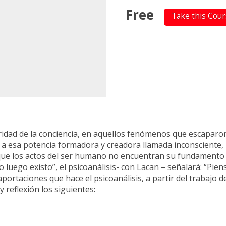
Free
Take this Cou
ridad de la conciencia, en aquellos fenómenos que escaparon
rta a esa potencia formadora y creadora llamada inconsciente
es que los actos del ser humano no encuentran su fundamento 
o luego existo”, el psicoanálisis- con Lacan – señalará: “Pie
rtaciones que hace el psicoanálisis, a partir del trabajo d
 reflexión los siguientes: