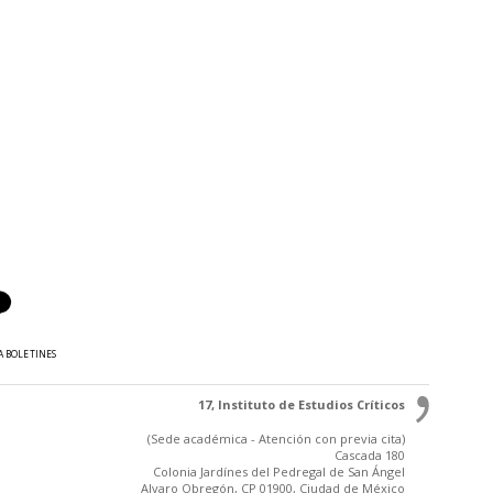
A BOLETINES
17, Instituto de Estudios Críticos
(Sede académica - Atención con previa cita)
Cascada 180
Colonia Jardínes del Pedregal de San Ángel
Alvaro Obregón, CP 01900, Ciudad de México