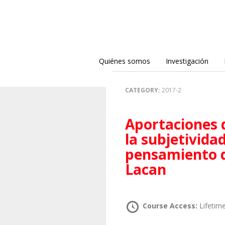
Quiénes somos
Investigación
CATEGORY:
2017-2
Aportaciones del Psicoanálisis al estudio de
la subjetivida
pensamiento d
Lacan
Course Access:
Lifetim