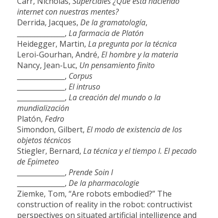
Carr, Nicholas,
Superciales ¿Qué está haciendo
internet con nuestras mentes?
Derrida, Jacques,
De la gramatología
,
______________,
La farmacia de Platón
Heidegger, Martin,
La pregunta por la técnica
Leroi-Gourhan, André,
El hombre y la materia
Nancy, Jean-Luc,
Un pensamiento finito
______________,
Corpus
______________,
El intruso
______________,
La creación del mundo o la
mundialización
Platón,
Fedro
Simondon, Gilbert,
El modo de existencia de los
objetos técnicos
Stiegler, Bernard,
La técnica y el tiempo I. El pecado
de Epimeteo
______________,
Prende Soin I
______________,
De la pharmacologie
Ziemke, Tom, “Are robots embodied?” The
construction of reality in the robot: contructivist
perspectives on situated artificial intelligence and