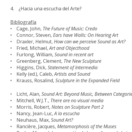
4. ¿Hacia una escucha del Arte?
Bibliografía
• Cage, John,
The Future of Music: Credo
• Connor, Steven,
Ears have Walls: On Hearing Art
• Draxler, Helmut,
How can we perceive Sound as Art?
• Fried, Michael,
Art and Objecthood
• Furlong, William,
Sound in recent art
• Greenberg, Clement,
The New Sculpture
• Higgins, Dick,
Statement of Intermedia
• Kelly (ed.), Caleb,
Artists and Sound
• Krauss, Rosalind,
Sculpture in the Expanded Field
• Licht, Alan,
Sound Art: Beyond Music, Between Categori
• Mitchell, W.J.T.,
There are no visual media
• Morris, Robert,
Notes on Sculpture Part 2
• Nancy, Jean-Luc,
A la escucha
• Neuhaus, Max,
Sound Art?
• Rancière, Jacques,
Metamorphosis of the Muses