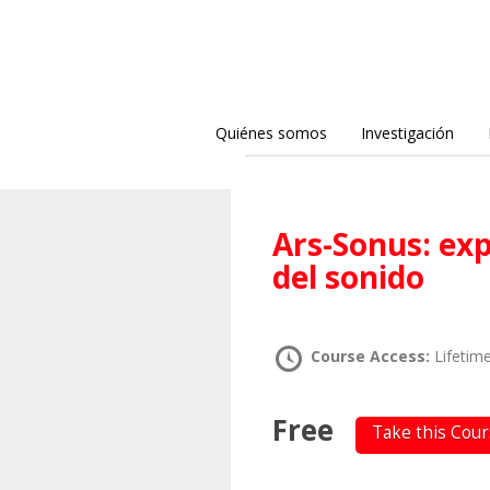
Quiénes somos
Investigación
Ars-Sonus: explorando la dimensión estética
del sonido
Course Access:
Lifetim
Free
Take this Cou