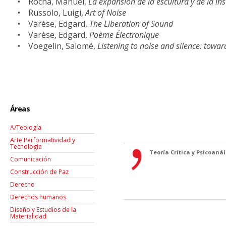
• Rocha, Manuel,
La expansión de la escultura y de la ins
• Russolo, Luigi,
Art of Noise
• Varèse, Edgard,
The Liberation of Sound
• Varèse, Edgard,
Poème Électronique
• Voegelin, Salomé,
Listening to noise and silence: towa
Áreas
A/Teología
Arte Performatividad y
Tecnología
Teoría Crítica y Psicoanáli
Comunicación
Construcción de Paz
Derecho
Derechos humanos
Diseño y Estudios de la
Materialidad