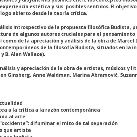
xperiencia estética y sus posibles sentidos. El objetivo
álogo abierto desde la teoría crítica.
lisis introspectivo de la propuesta filosófica Budista, 
ectura de algunos autores cruciales para el pensamiento
í como de la apreciación y análisis de la obra de Marce
ontemporáneos de la filosofía Budista, situados en la in
 B. Alan Wallace).
nálisis y apreciación de la obra de artistas, músicos y l
Allen Ginsberg, Anne Waldman, Marina Abramovič, Suzann
actualidad
atea a la crítica a la razón contemporánea
vida al arte
 “occidente”: difuminar el mito de tal separación
s que artista
s que budista