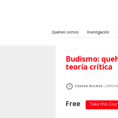
Quiénes somos
Investigación
Budismo: quehacer artístico, literatura y
teoría crítica
Course Access:
Lifetim
Free
Take this Cou