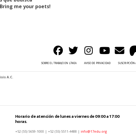
 Bring me your poets!
SOBRE EL TRABAJO EN LÍNEA
AVISO DE PRIVACIDAD
SUSCRIPCIÓN 
sis A.C.
Horario de atención de lunes a viernes de 09:00 a 17:00
horas.
+52 (55) 5659-1000 | +52 (55) 5511-4488 |
info@17edu.org