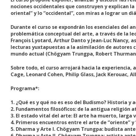
nociones occidentales que construyen y explican la e
oriental” y lo “occidental”, con miras a lograr un di
Durante el curso se expondrán los esenciales del aná
problemática conceptual del arte, a través de la l
François Lyotard, Arthur Danto y Jean-Luc Nancy, as
lecturas yuxtapuestas a la asimilación de autores c
mundo actual (Chögyam Trungpa, Robert Thurman y
Sobre todo, el curso arrojará hacia la experiencia, a
Cage, Leonard Cohen, Philip Glass, Jack Kerouac, 
Programa*
:
1. ¿Qué es y qué no es eso del Budismo? Historia y 
2. Fundamentos filosóficos: de la antigua religión 
3. El estado vital del arte: El arte ha muerto, larga 
4. Primeros encuentros entre el arte de “oriente” y
5. Dharma y Arte I. Chögyam Trungpa: budista ante
6. Dharma y Arte II. Chögyam Trungpa: artista ante