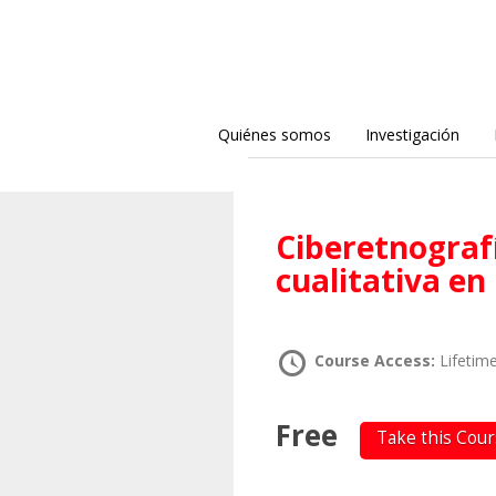
Quiénes somos
Investigación
Ciberetnografía. La investigación
cualitativa en 
Course Access:
Lifetim
Free
Take this Cou