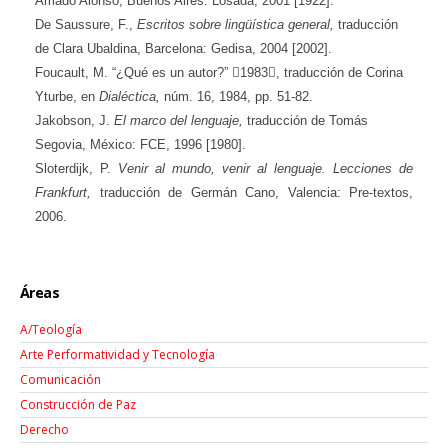
Amado Alonso, Buenos Aires: Losada, 2001 [1922].
De Saussure, F.,
Escritos sobre lingüística general,
traducción
de Clara Ubaldina, Barcelona: Gedisa, 2004 [2002].
Foucault, M. “¿Qué es un autor?” 1983, traducción de Corina
Yturbe, en
Dialéctica,
núm. 16, 1984, pp. 51-82.
Jakobson, J.
El marco del lenguaje,
traducción de Tomás
Segovia, México: FCE, 1996 [1980].
Sloterdijk, P.
Venir al mundo, venir al lenguaje. Lecciones de
Frankfurt,
traducción de Germán Cano, Valencia: Pre-textos,
2006.
Áreas
A/Teología
Arte Performatividad y Tecnología
Comunicación
Construcción de Paz
Derecho