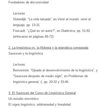
Fundadores de discursividad
Lecturas
Sloterdijk. “La vida tatuada”, en
Venir al mundo, venir al
lenguaje,
pp. 13-31.
Foucault. “¿Qué es un autor?”, en
Dialéctica,
pp. 51-82
(enfocarse en páginas 66-72)
2. La lingüística
vs.
la filología y la gramática comparada
Saussure y la lingüística
Lecturas
Benveniste. “Ojeada al desenvolvimiento de la lingüística”, y
“Saussure después de medio siglo”, en
Problemas de
lingüística general, 1,
pp. 20-32 y 33-46.
3. El Saussure del
Curso de Lingüística General
Un estudio sincrónico
El signo lingüístico: arbitrariedad y linealidad