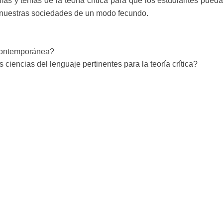
mas y temas de la teoría crítica para que los estudiantes pued
 nuestras sociedades de un modo fecundo.
a contemporánea?
ciencias del lenguaje pertinentes para la teoría crítica?