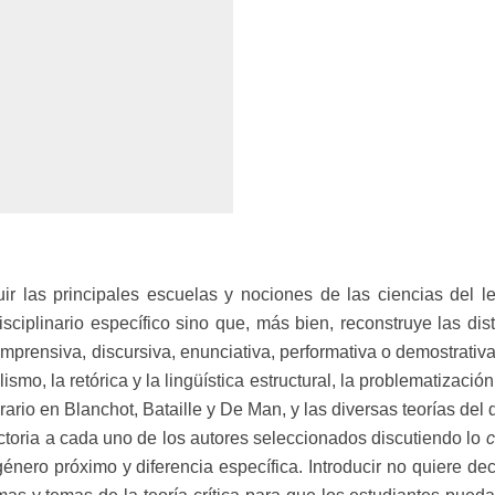
r las principales escuelas y nociones de las ciencias del len
isciplinario específico sino que, más bien, reconstruye las di
rensiva, discursiva, enunciativa, performativa o demostrativa. 
ismo, la retórica y la lingüística estructural, la problematizació
ario en Blanchot, Bataille y De Man, y las diversas teorías del 
toria a cada uno de los autores seleccionados discutiendo lo
ro próximo y diferencia específica. Introducir no quiere decir h