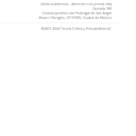
(Sede académica - Atención con previa cita)
Cascada 180
Colonia Jardínes del Pedregal de San Ángel
Alvaro Obregón, CP 01900, Ciudad de México
©2001-2026 Teoría Crítica y Psicoanálisis AC