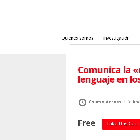
Quiénes somos
Investigación
Comunica la «discapacidad»: perspectivas y
lenguaje en l
Course Access:
Lifetim
Free
Take this Cou