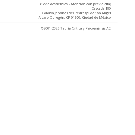
(Sede académica - Atención con previa cita)
Cascada 180
Colonia Jardínes del Pedregal de San Ángel
Alvaro Obregón, CP 01900, Ciudad de México
©2001-2026 Teoría Crítica y Psicoanálisis AC