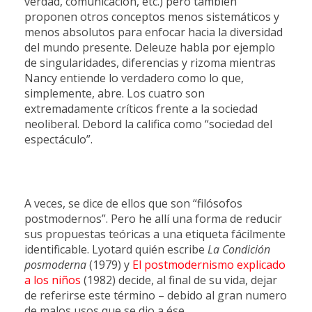
verdad, comunicación, etc.) pero también
proponen otros conceptos menos sistemáticos y
menos absolutos para enfocar hacia la diversidad
del mundo presente. Deleuze habla por ejemplo
de singularidades, diferencias y rizoma mientras
Nancy entiende lo verdadero como lo que,
simplemente, abre. Los cuatro son
extremadamente críticos frente a la sociedad
neoliberal. Debord la califica como “sociedad del
espectáculo”.
A veces, se dice de ellos que son “filósofos
postmodernos”. Pero he allí una forma de reducir
sus propuestas teóricas a una etiqueta fácilmente
identificable. Lyotard quién escribe
La
Condición
posmoderna
(1979) y
El postmodernismo explicado
a los niños
(1982) decide, al final de su vida, dejar
de referirse este término – debido al gran numero
de malos usos que se dio a ése.