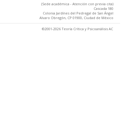
(Sede académica - Atención con previa cita)
Cascada 180
Colonia Jardínes del Pedregal de San Ángel
Alvaro Obregón, CP 01900, Ciudad de México
©2001-2026 Teoría Crítica y Psicoanálisis AC