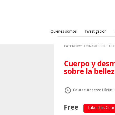
Quiénes somos
Investigación
CATEGORY:
SEMINARIOS EN CURS
Cuerpo y desmesura. Notas descoloniales
sobre la bellez
Course Access:
Lifetim
Free
Take this Cou