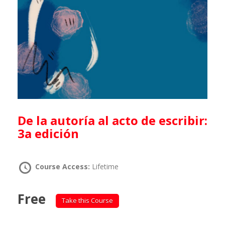
De la autoría al acto de escribir:
3a edición
Course Access:
Lifetime
Free
Take this Course