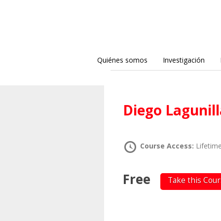
Quiénes somos
Investigación
Diego Lagunil
Course Access:
Lifetim
Free
Take this Cou