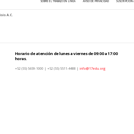
SOBRE EL TRABAJO EN LÍNEA
AVISO DE PRIVACIDAD
SUSCRIPCIÓN 
sis A.C.
Horario de atención de lunes a viernes de 09:00 a 17:00
horas.
+52 (55) 5659-1000 | +52 (55) 5511-4488 |
info@17edu.org