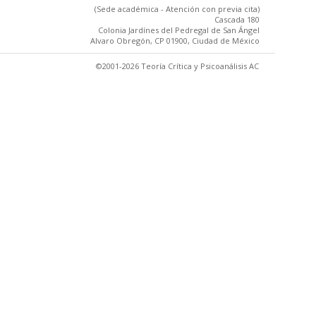
(Sede académica - Atención con previa cita)
Cascada 180
Colonia Jardínes del Pedregal de San Ángel
Alvaro Obregón, CP 01900, Ciudad de México
©2001-2026 Teoría Crítica y Psicoanálisis AC