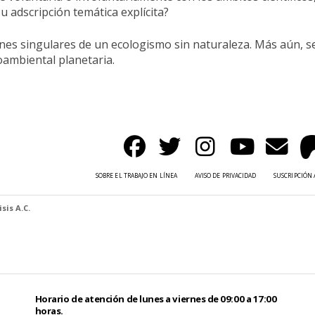
su adscripción temática explícita?
ones singulares de un ecologismo sin naturaleza. Más aún, se
oambiental planetaria.
SOBRE EL TRABAJO EN LÍNEA
AVISO DE PRIVACIDAD
SUSCRIPCIÓN 
sis A.C.
Horario de atención de lunes a viernes de 09:00 a 17:00
horas.