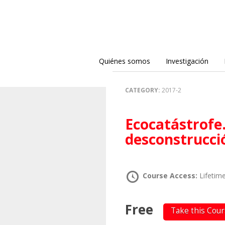
Quiénes somos
Investigación
CATEGORY:
2017-2
Ecocatástrofe… ¿más allá de la
desconstrucci
Course Access:
Lifetim
Free
Take this Cou