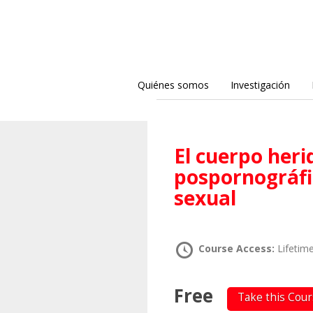
Quiénes somos
Investigación
El cuerpo herido como estrategia
pospornográfi
sexual
Course Access:
Lifetim
Free
Take this Cou