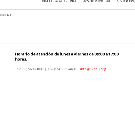
SOBRE EL TRABAJO EN LÍNEA
AVISO DE PRIVACIDAD
SUSCRIPCIÓN 
sis A.C.
Horario de atención de lunes a viernes de 09:00 a 17:00
horas.
+52 (55) 5659-1000 | +52 (55) 5511-4488 |
info@17edu.org