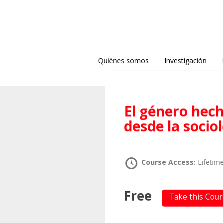
Quiénes somos
Investigación
El género hecho cuerpo. Claves analíticas
desde la sociol
Course Access:
Lifetim
Free
Take this Cou