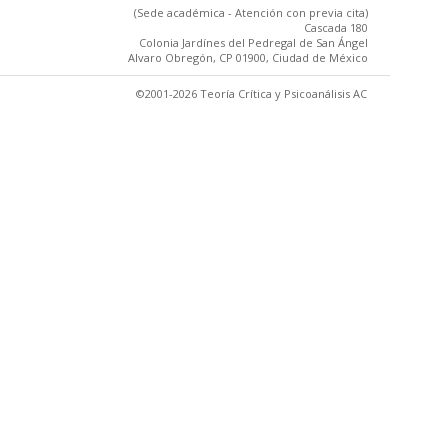
(Sede académica - Atención con previa cita)
Cascada 180
Colonia Jardínes del Pedregal de San Ángel
Alvaro Obregón, CP 01900, Ciudad de México
©2001-2026 Teoría Crítica y Psicoanálisis AC