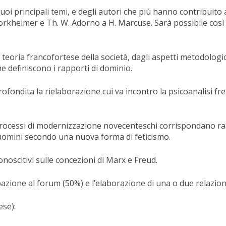
i principali temi, e degli autori che più hanno contribuito all
rkheimer e Th. W. Adorno a H. Marcuse. Sarà possibile così d
 teoria francofortese della società, dagli aspetti metodologici 
 definiscono i rapporti di dominio.
ofondita la rielaborazione cui va incontro la psicoanalisi fr
processi di modernizzazione novecenteschi corrispondano ra
gli uomini secondo una nuova forma di feticismo.
onoscitivi sulle concezioni di Marx e Freud.
pazione al forum (50%) e l’elaborazione di una o due relazion
lese):