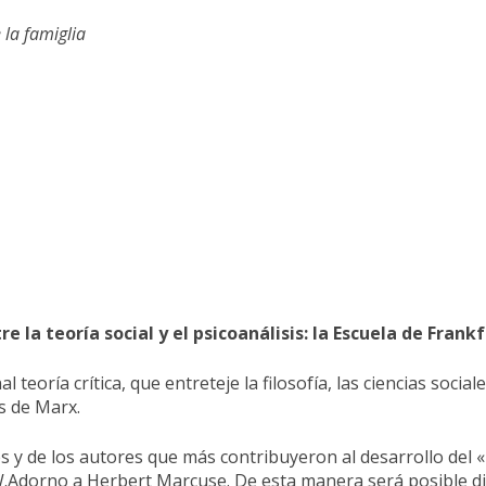
e
la
famiglia
tre
la
teoría
social
y
el
psicoanálisis
:
la
Escuela
de
Frankf
teoría crítica, que entreteje la filosofía, las ciencias sociale
s de Marx.
y de los autores que más contribuyeron al desarrollo del «I
.Adorno a Herbert Marcuse. De esta manera será posible dis