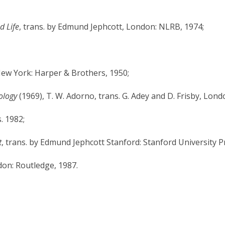
d
Life
, trans. by Edmund Jephcott, London: NLRB, 1974;
New York: Harper & Brothers, 1950;
ology
(1969), T. W. Adorno, trans. G. Adey and D. Frisby, Lon
. 1982;
t
, trans. by Edmund Jephcott Stanford: Stanford University P
don: Routledge, 1987.