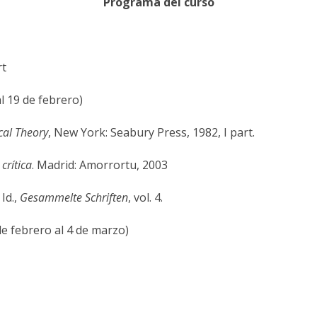
Programa
del
curso
rt
al 19 de febrero)
cal
Theory
, New York: Seabury Press, 1982, I part.
crítica
. Madrid: Amorrortu, 2003
 Id.,
Gesammelte
Schriften
, vol. 4.
de febrero al 4 de marzo)