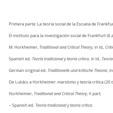
Primera parte: La teoría social de la Escuela de Frankfu
El instituto para la investigación social de Frankfurt (6 
M. Horkheimer,
Traditional
and
Critical
Theory
, in Id.,
Criti
Spanish ed.:
Teor
í
a
tradicional
y
t
eoría
crítica
, in Id.,
Teoría
German original ed.:
Traditionelle
und
kritische
Theorie
, in
De Lukács a Horkheimer: marxismo y teoría crítica (20 
Horkheimer,
Traditional
and
Critical
Theory
, II part;
– Spanish ed.:
Teoria
tradicional
y
teoria
critica
.