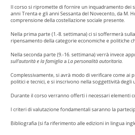
Il corso si ripromette di fornire un inquadramento dei suo
anni Trenta e gli anni Sessanta del Novecento, da M. Ho
comprensione della costellazione sociale presente.
Nella prima parte (1.-8. settimana) ci si soffermerà sulla
ripensamento della categorie economiche e politiche che
Nella seconda parte (9.-16. settimana) verrà invece appr
sull’autorità
e
la
famiglia
a
La
personalità
autoritaria
.
Complessivamente, si avrà modo di verificare come ai 
politici e tecnici, e si inscrivono nella soggettività de
Durante il corso verranno offerti i necessari elementi c
I criteri di valutazione fondamentali saranno la parteci
Bibliografia (si fa riferimento alle edizioni in lingua ing