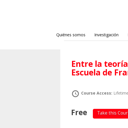
Quiénes somos
Investigación
Entre la teoría social y el psicoanálisis: la
Escuela de Fr
Course Access:
Lifetim
Free
Take this Cou