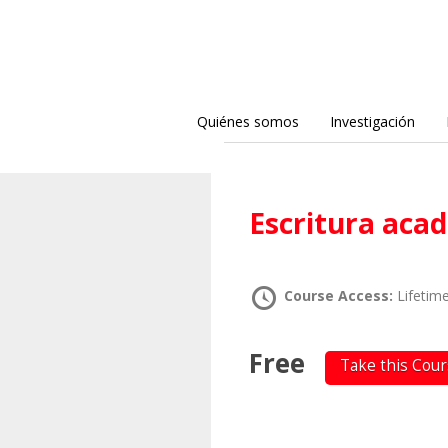
Quiénes somos
Investigación
Escritura aca
Course Access:
Lifetim
Free
Take this Cou