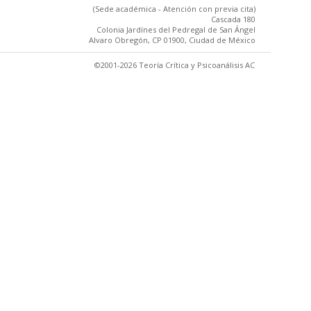
(Sede académica - Atención con previa cita)
Cascada 180
Colonia Jardínes del Pedregal de San Ángel
Alvaro Obregón, CP 01900, Ciudad de México
©2001-2026 Teoría Crítica y Psicoanálisis AC