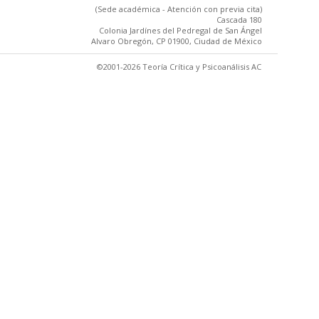
(Sede académica - Atención con previa cita)
Cascada 180
Colonia Jardínes del Pedregal de San Ángel
Alvaro Obregón, CP 01900, Ciudad de México
©2001-2026 Teoría Crítica y Psicoanálisis AC