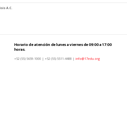
sis A.C.
Horario de atención de lunes a viernes de 09:00 a 17:00
horas.
+52 (55) 5659-1000 | +52 (55) 5511-4488 |
info@17edu.org