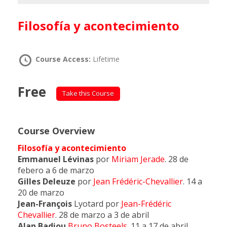
Filosofía y acontecimiento
Course Access:
Lifetime
Free
Take this Course
Course Overview
Filosofía y acontecimiento
Emmanuel Lévinas
por
Miriam Jerade
. 28 de
febero a 6 de marzo
Gilles Deleuze
por
Jean Frédéric-Chevallier
. 14 a
20 de marzo
Jean-François
Lyotard por
Jean-Frédéric
Chevallier
. 28 de marzo a 3 de abril
Alan Badiou
Bruno Bosteels
. 11 a 17 de abril