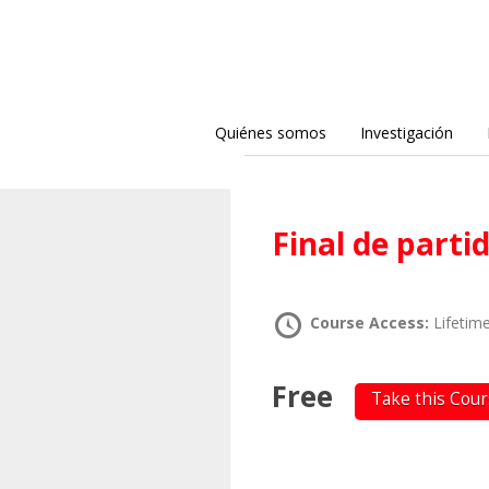
Quiénes somos
Investigación
Final de parti
Course Access:
Lifetim
Free
Take this Cou