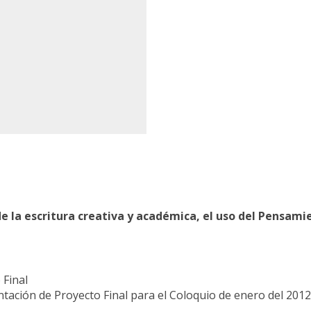
de
la
escritura
creativa
y
académica,
el
uso
del
Pensami
 Final
tación de Proyecto Final para el Coloquio de enero del 201