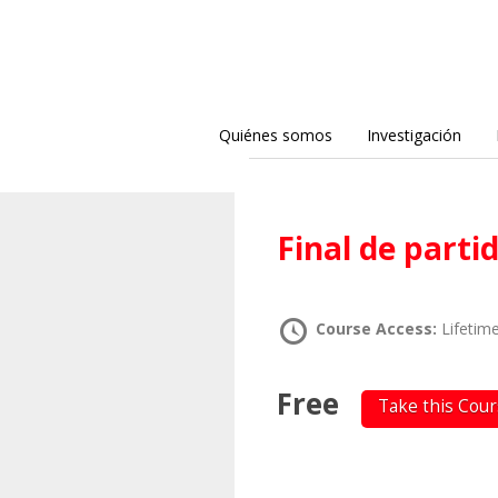
Quiénes somos
Investigación
Final de parti
Course Access:
Lifetim
Free
Take this Cou