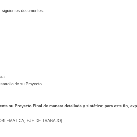
os siguientes documentos:
ura
esarrollo de su Proyecto
enta
su
Proyecto
Final
de
manera
detallada
y
sintética;
para
este
fin,
ex
OBLEMATICA, EJE DE TRABAJO)