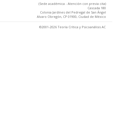
(Sede académica - Atención con previa cita)
Cascada 180
Colonia Jardínes del Pedregal de San Ángel
Alvaro Obregón, CP 01900, Ciudad de México
©2001-2026 Teoría Crítica y Psicoanálisis AC