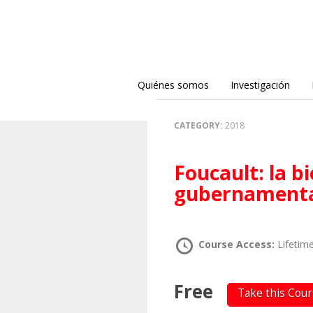
Quiénes somos
Investigación
CATEGORY:
2018
Foucault: la biopolítica, la
gubernamenta
Course Access:
Lifetim
Free
Take this Cou