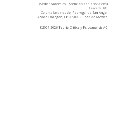
(Sede académica - Atención con previa cita)
Cascada 180
Colonia Jardínes del Pedregal de San Ángel
Alvaro Obregón, CP 01900, Ciudad de México
©2001-2026 Teoría Crítica y Psicoanálisis AC