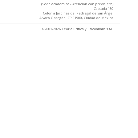
(Sede académica - Atención con previa cita)
Cascada 180
Colonia Jardínes del Pedregal de San Ángel
Alvaro Obregón, CP 01900, Ciudad de México
©2001-2026 Teoría Crítica y Psicoanálisis AC