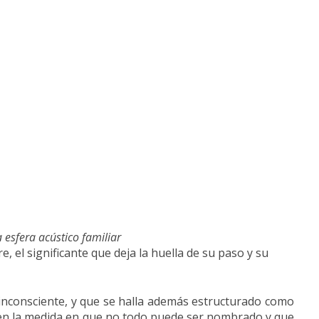
 esfera acústico familiar
 el significante que deja la huella de su paso y su
l inconsciente, y que se halla además estructurado como
l, en la medida en que no todo puede ser nombrado y que