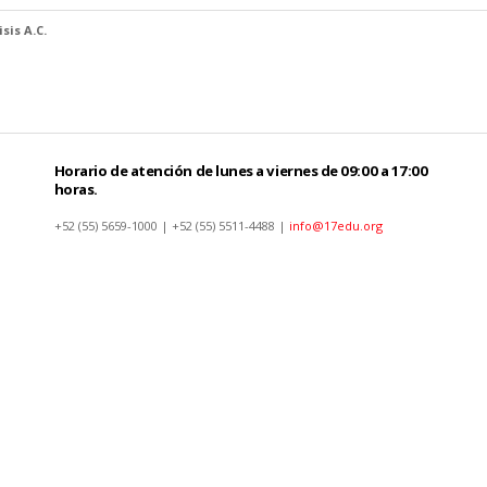
sis A.C.
Horario de atención de lunes a viernes de 09:00 a 17:00
horas.
+52 (55) 5659-1000 | +52 (55) 5511-4488 |
info@17edu.org