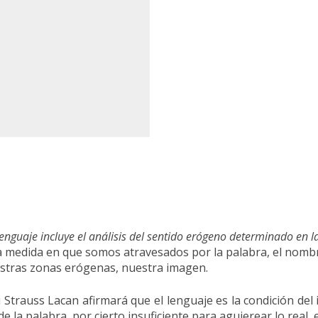
lenguaje incluye
el análisis del sentido erógeno determinado en la
la medida en que somos atravesados por la palabra, el nombre,
estras zonas erógenas, nuestra imagen.
vi Strauss Lacan afirmará que el lenguaje es la condición de
de la palabra, por cierto insuficiente para agujerear lo rea