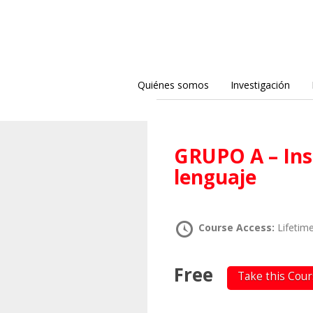
Quiénes somos
Investigación
GRUPO A – Insuficiencia del ser en el
lenguaje
Course Access:
Lifetim
Free
Take this Cou