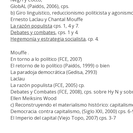
GlobAL (Paidós, 2006), cps.
b) Giro linguístico, reduccionismo politicista y agonis
Ernesto Laclau y Chantal Mouffe
La razón populista
cps. 1, 4 y 7.
Debates y combates
, cps. 1 y 4.
Hegemonía y estrategia socialista
, cp. 4.
Mouffe .
En torno a lo político (FCE, 2007)
El retorno de lo político (Paidós, 1999) o bien
La paradoja democrática (Gedisa, 2993)
Laclau
La razón populista (FCE, 2005) cp.
Debates y Combates (FCE, 2008), cps. sobre Hy N y sob
Ellen Meiksins Wood
c) Reconstruyendo el materialismo histórico: capitalis
Democracia. contra capitalismo, (Siglo XXI, 2000) cps. 
El Imperio del capital (Viejo Topo, 2007) cps. 3-7