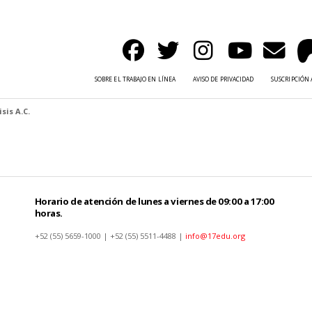
SOBRE EL TRABAJO EN LÍNEA
AVISO DE PRIVACIDAD
SUSCRIPCIÓN 
sis A.C.
Horario de atención de lunes a viernes de 09:00 a 17:00
horas.
+52 (55) 5659-1000 | +52 (55) 5511-4488 |
info@17edu.org