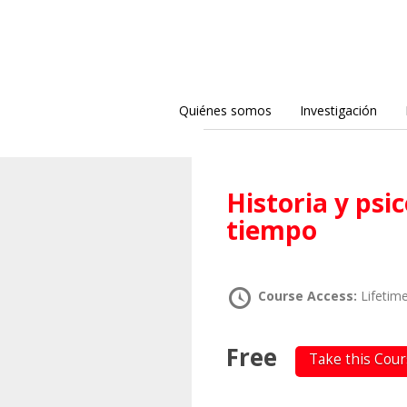
Quiénes somos
Investigación
Historia y psicoanálisis. Terapéuticas del
tiempo
Course Access:
Lifetim
Free
Take this Cou