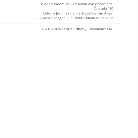
(Sede académica - Atención con previa cita)
Cascada 180
Colonia Jardínes del Pedregal de San Ángel
Alvaro Obregón, CP 01900, Ciudad de México
©2001-2026 Teoría Crítica y Psicoanálisis AC