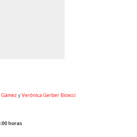
 Gámez
y
Verónica Gerber Bicecci
5:00 horas