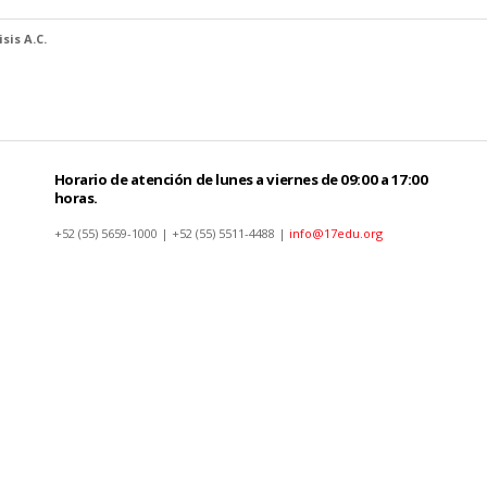
sis A.C.
Horario de atención de lunes a viernes de 09:00 a 17:00
horas.
+52 (55) 5659-1000 | +52 (55) 5511-4488 |
info@17edu.org