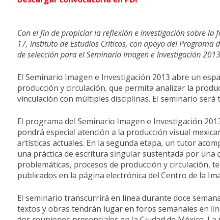
Con el fin de propiciar la reflexión e investigación sobre l
17, Instituto de Estudios Críticos, con apoyo del Programa 
de selección para el Seminario Imagen e Investigación 2013
El Seminario Imagen e Investigación 2013 abre un espa
producción y circulación, que permita analizar la produ
vinculación con múltiples disciplinas. El seminario será
El programa del Seminario Imagen e Investigación 2013 
pondrá especial atención a la producción visual mexican
artísticas actuales. En la segunda etapa, un tutor aco
una práctica de escritura singular sustentada por una 
problemáticas, procesos de producción y circulación, t
publicados en la página electrónica del Centro de la I
El seminario transcurrirá en línea durante doce semanas a
textos y obras tendrán lugar en foros semanales en lín
dos reuniones presenciales en la Ciudad de México. La pr