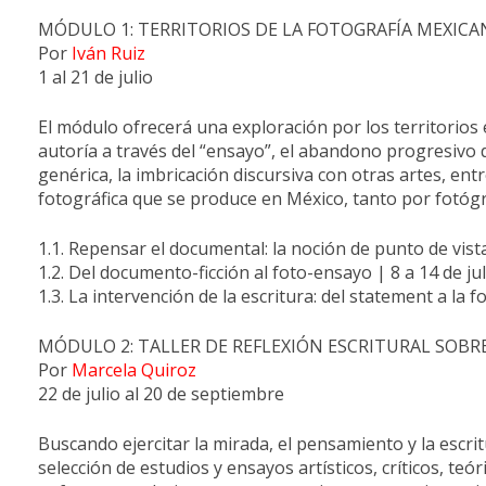
MÓDULO 1: TERRITORIOS DE LA FOTOGRAFÍA MEXICA
Por
Iván Ruiz
1 al 21 de julio
El módulo ofrecerá una exploración por los territorios 
autoría a través del “ensayo”, el abandono progresivo d
genérica, la imbricación discursiva con otras artes, en
fotográfica que se produce en México, tanto por fotó
1.1. Repensar el documental: la noción de punto de vista 
1.2. Del documento-ficción al foto-ensayo | 8 a 14 de jul
1.3. La intervención de la escritura: del statement a la f
MÓDULO 2: TALLER DE REFLEXIÓN ESCRITURAL SO
Por
Marcela Quiroz
22 de julio al 20 de septiembre
Buscando ejercitar la mirada, el pensamiento y la escr
selección de estudios y ensayos artísticos, críticos, teó