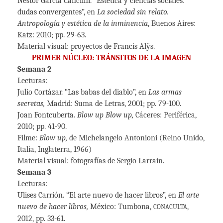
Néstor García Canclini. “Estética y ciencias sociales:
dudas convergentes”, en
La sociedad sin relato.
Antropología y estética de la inminencia
, Buenos Aires:
Katz: 2010; pp. 29-63.
Material visual: proyectos de Francis Alÿs.
PRIMER NÚCLEO: TRÁNSITOS DE LA IMAGEN
Semana 2
Lecturas:
Julio Cortázar. “Las babas del diablo”, en
Las armas
secretas,
Madrid: Suma de Letras, 2001; pp. 79-100.
Joan Fontcuberta.
Blow up Blow up,
Cáceres: Periférica,
2010; pp. 41-90.
Filme:
Blow up,
de Michelangelo Antonioni (Reino Unido,
Italia, Inglaterra, 1966)
Material visual: fotografías de Sergio Larrain.
Semana 3
Lecturas:
Ulises Carrión. “El arte nuevo de hacer libros”, en
El arte
nuevo de hacer libros,
México: Tumbona,
,
CONACULTA
2012, pp. 33-61.