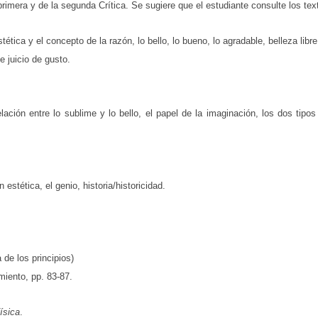
primera y de la segunda Crítica. Se sugiere que el estudiante consulte los tex
ética y el concepto de la razón, lo bello, lo bueno, lo agradable, belleza libr
e juicio de gusto.
lación entre lo sublime y lo bello, el papel de la imaginación, los dos tipo
stética, el genio, historia/historicidad.
 de los principios)
miento, pp. 83-87.
ísica
.