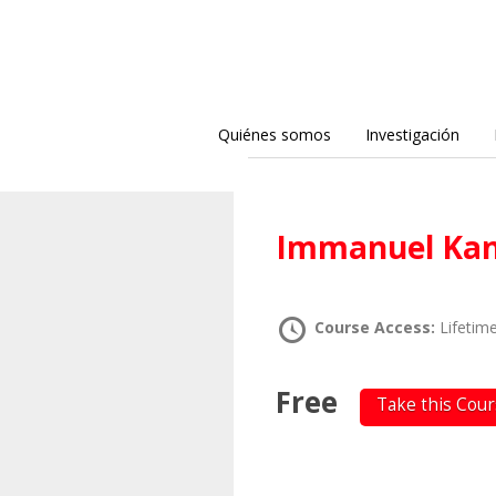
Quiénes somos
Investigación
Immanuel Kan
Course Access:
Lifetim
Free
Take this Cou