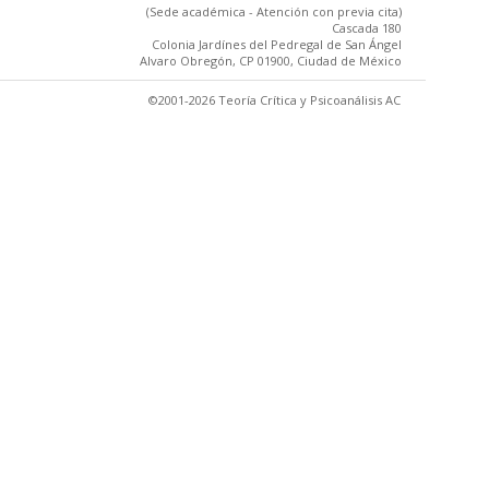
(Sede académica - Atención con previa cita)
Cascada 180
Colonia Jardínes del Pedregal de San Ángel
Alvaro Obregón, CP 01900, Ciudad de México
©2001-2026 Teoría Crítica y Psicoanálisis AC