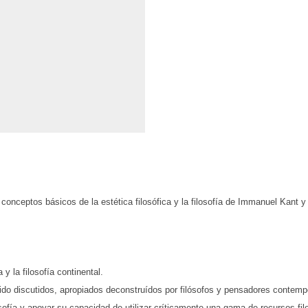
 conceptos básicos de la estética filosófica y la filosofía de Immanuel Kant 
 y la filosofía continental.
 sido discutidos, apropiados deconstruídos por filósofos y pensadores cont
losofía y apoyar su capacidad de utilizar críticamente una gama de recursos fil