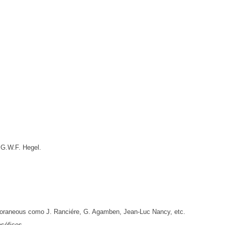
y G.W.F. Hegel.
emporaneous como J. Ranciére, G. Agamben, Jean-Luc Nancy, etc.
osóficos.