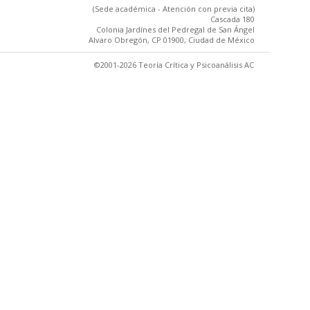
(Sede académica - Atención con previa cita)
Cascada 180
Colonia Jardínes del Pedregal de San Ángel
Alvaro Obregón, CP 01900, Ciudad de México
©2001-2026 Teoría Crítica y Psicoanálisis AC