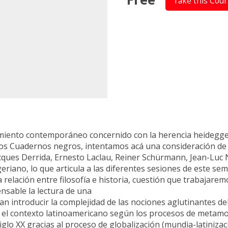
Take this Cou
miento contemporáneo concernido con la herencia heideggeria
los Cuadernos negros, intentamos acá una consideración de 
es Derrida, Ernesto Laclau, Reiner Schürmann, Jean-Luc Nanc
geriano, lo que articula a las diferentes sesiones de este se
a relación entre filosofía e historia, cuestión que trabajaremo
pensable la lectura de una
n introducir la complejidad de las nociones aglutinantes del
en el contexto latinoamericano según los procesos de metamo
glo XX gracias al proceso de globalización (mundia-latinizac