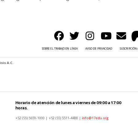
SOBRE EL TRABAJO EN LÍNEA
AVISO DE PRIVACIDAD
SUSCRIPCIÓN 
sis A.C.
Horario de atención de lunes a viernes de 09:00 a 17:00
horas.
+52 (55) 5659-1000 | +52 (55) 5511-4488 |
info@17edu.org