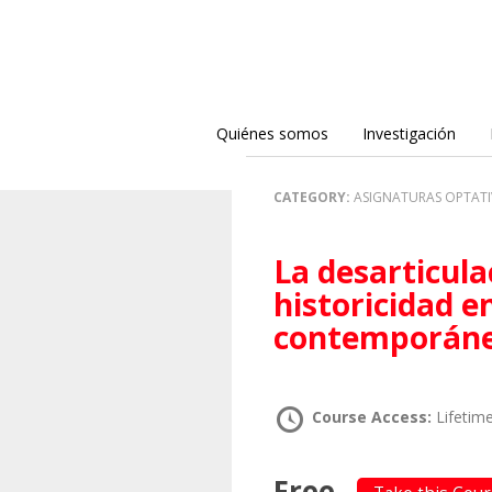
Quiénes somos
Investigación
CATEGORY:
ASIGNATURAS OPTATI
La desarticulación: epocalidad, hegemonía e
historicidad 
contemporáne
Course Access:
Lifetim
Free