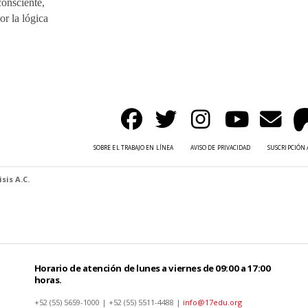
consciente,
or la lógica
SOBRE EL TRABAJO EN LÍNEA
AVISO DE PRIVACIDAD
SUSCRIPCIÓN 
sis A.C.
Horario de atención de lunes a viernes de 09:00 a 17:00
horas.
+52 (55) 5659-1000 | +52 (55) 5511-4488 |
info@17edu.org