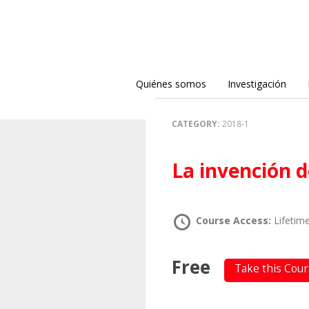
Quiénes somos
Investigación
CATEGORY:
2018-1
La invención d
Course Access:
Lifetim
Free
Take this Cou