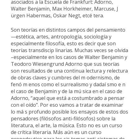
asociados a la Escuela de Frankfurt: Adorno,
Walter Benjamin, Max Horkheimer, Marcuse, J
ürgen Habermas, Oskar Negt, etcé tera.
Son teorías en distintos campos del pensamiento
—estética, artes, antropología, sociología y
especialmente filosofía, esto es decir que son
teorías transdiscip linarias. Muchas veces se olvida
–especialmente en los casos de Walter Benjamin y
Teodoro Wiesengrund Adorno que sus teorías
son resultados de una continua lectura y relectura
de obras claves y cumbres del m odernismo, de
fenó m enos como el surrealismo y dadaí smo e n
el caso de Benjamin y de la mú sica en el caso de
Adorno, “aquel que está a costumbrado a pensar
con el oído”. Por eso vamos a tratar de examinar
lo má s profundo posible los ensayos de estos dos
pensadores (filósofos anti-filósofos) sobre la
literatura, el arte, la música. Esto no es un curso
de crítica literaria. Más aún es un curso
propedeutico para los sis temas anti-sistemas de